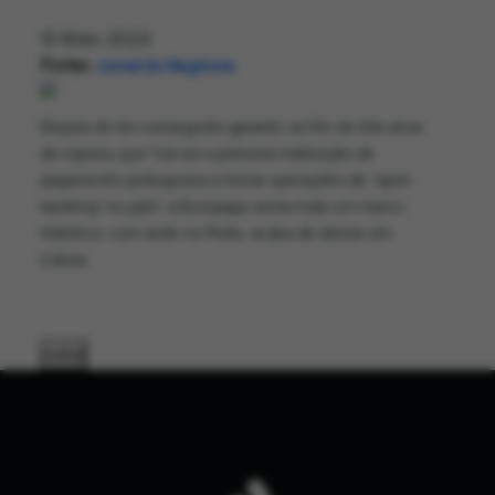
13 Maio 2023
Fonte:
Jornal de Negócios
Depois de ter conseguido garantir, ao fim de três anos
de espera, que "vai ser a primeira instituição de
pagamento portuguesa a iniciar operações de ‘open
banking’ no país", a Europago soma mais um marco
histórico: com sede no Porto, acaba de aterrar em
Lisboa.
voltar