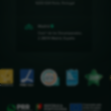
4200-534 Porto, Portugal
Madrid
Cost.ª de los Desamparados,
2 28014 Madrid, España