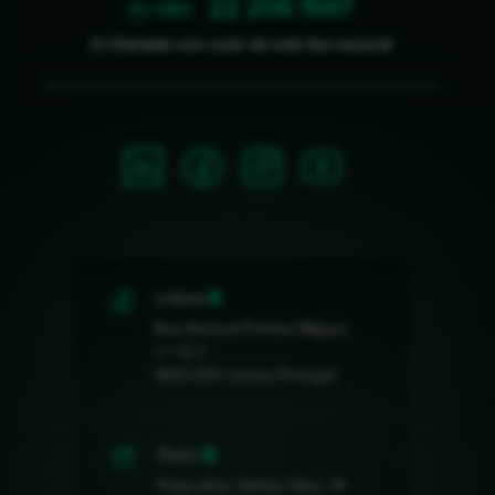
22 206 1597
(*) +351
(*) Chamada com custo da rede fixa nacional
Lisboa
Rua General Firmino Miguel,
n.º 12 C
1600-300 Lisboa, Portugal
Porto
Praça Artur Santos Silva, 74