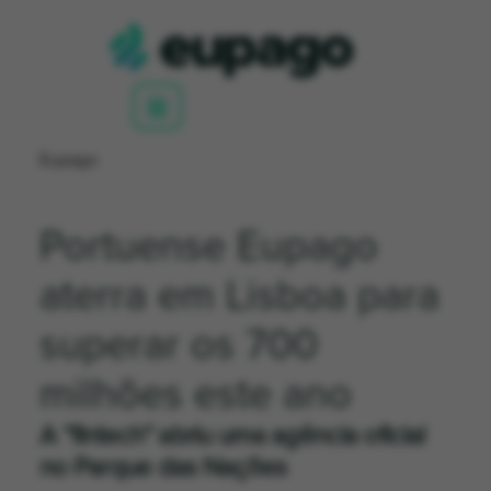
Eupago
Portuense Eupago
aterra em Lisboa para
superar os 700
milhões este ano
A “fintech” abriu uma agência oficial
no Parque das Nações