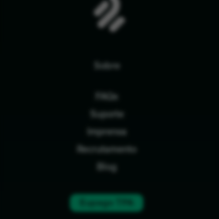
Sobre
FAQs
Suporte
Imprensa
Recrutamento
Blog
Eupago TPA