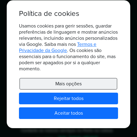
Política de privacidade
Política de cookies
Termos e condições
Usamos cookies para gerir sessões, guardar
Mais opções
preferências de linguagem e mostrar anúncios
relevantes, incluindo anúncios personalizados
Sobre nós
via Google. Saiba mais nos
Termos e
Integrações
Privacidade da Google
. Os cookies são
essenciais para o funcionamento do site, mas
Meios de pagamento
podem ser apagados por si a qualquer
momento.
Opções de pagamento
Preçário
Mais opções
Por setor
Rejeitar todos
Aceitar todos
Tem alguma dúvida?
Contacte os nossos serviços no Porto ou Lisboa