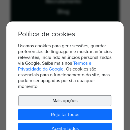
Recrutamento
Blog
Política de cookies
Eupago TPA
Usamos cookies para gerir sessões, guardar
Política de privacidade
preferências de linguagem e mostrar anúncios
relevantes, incluindo anúncios personalizados
Termos e condições
via Google. Saiba mais nos
Termos e
Privacidade da Google
. Os cookies são
Mais opções
essenciais para o funcionamento do site, mas
Sobre nós
podem ser apagados por si a qualquer
momento.
Integrações
Meios de pagamento
Mais opções
Opções de pagamento
Rejeitar todos
Preçário
Por setor
Aceitar todos