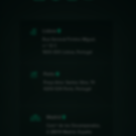
Lisboa
Rua General Firmino Miguel,
n.º 12 C
1600-300 Lisboa, Portugal
Porto
Praça Artur Santos Silva, 74
4200-534 Porto, Portugal
Madrid
Cost.ª de los Desamparados,
2 28014 Madrid, España