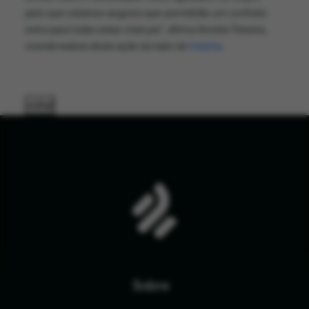
pelo que estamos seguros que permitirão um conforto
extra para todas estas crianças”, afirma Amelia Teixeira,
coordenadora desta ação do lado do
Insania
.
voltar
Sobre