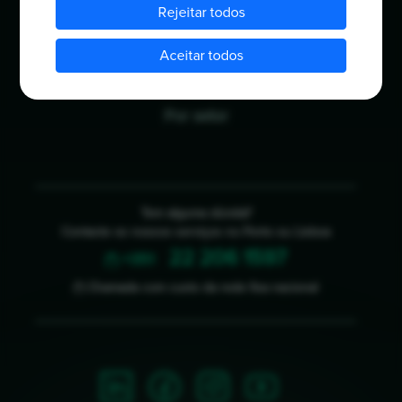
Rejeitar todos
Meios de pagamento
Opções de pagamento
Aceitar todos
Preçário
Por setor
Tem alguma dúvida?
Contacte os nossos serviços no Porto ou Lisboa
22 206 1597
(*) +351
(*) Chamada com custo da rede fixa nacional