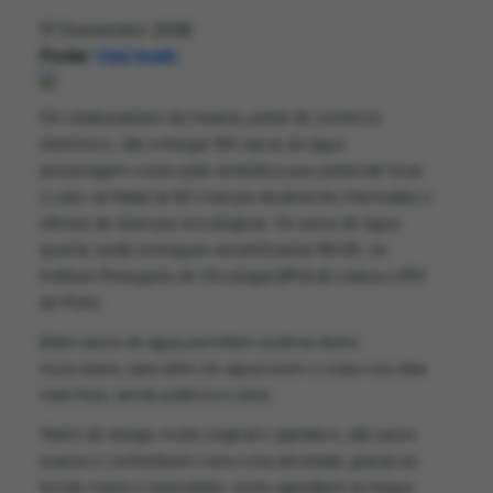
17 Dezembro 2018
Fonte:
Vital Health
Os colaboradores do Insania, portal de comércio
eletrónico, vão entregar 100 sacos de água
personagem numa ação simbólica que pretende levar
o calor do Natal às 60 crianças atualmente internadas e
vítimas de doenças oncológicas. Os sacos de água
quente serão entregues amanhã pelas 10h30, no
Instituto Português de Oncologia (IPO) de Lisboa e IPO
do Porto.
Estes sacos de água permitem acalmar dores
musculares, para além de aquecerem o corpo nos dias
mais frios, sendo práticos e úteis.
“Além do design muito original e apelativo, são sacos
suaves e confortáveis como uma almofada, graças ao
tecido macio e aveludado, muito agradável ao toque,